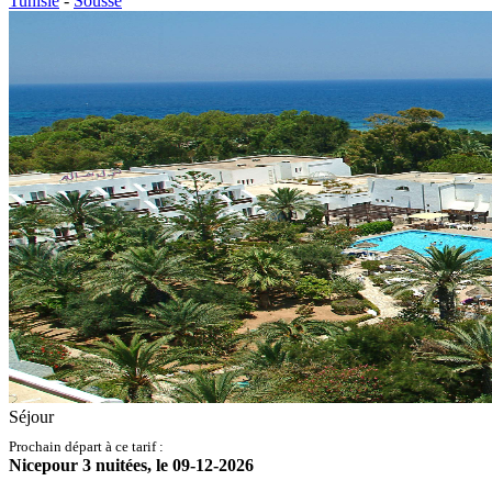
Tunisie
-
Sousse
Séjour
Prochain départ à ce tarif :
Nice
pour
3
nuitées,
le
09-12-2026