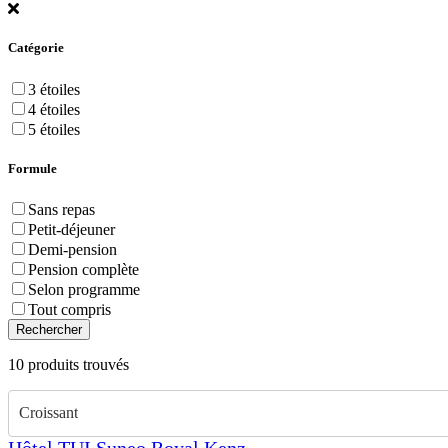
Catégorie
3 étoiles
4 étoiles
5 étoiles
Formule
Sans repas
Petit-déjeuner
Demi-pension
Pension complète
Selon programme
Tout compris
Rechercher
10
produits trouvés
Croissant
Hôtel TUI Suneo Royal Kenz