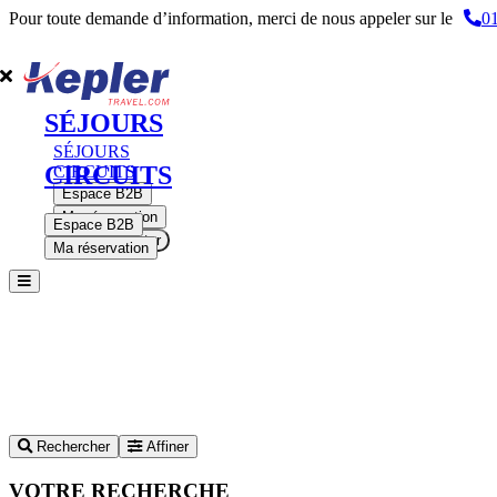
Pour toute demande d’information, merci de nous appeler sur le
01
SÉJOURS
SÉJOURS
CIRCUITS
CIRCUITS
Espace B2B
Ma réservation
Espace B2B
Se connecter
Ma réservation
Rechercher
Affiner
VOTRE RECHERCHE