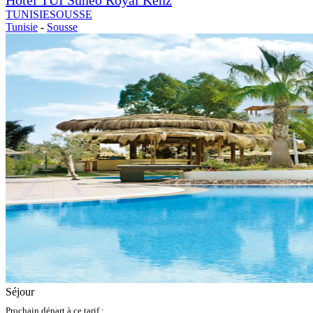
TUNISIE
SOUSSE
Tunisie
-
Sousse
Séjour
Prochain départ à ce tarif :