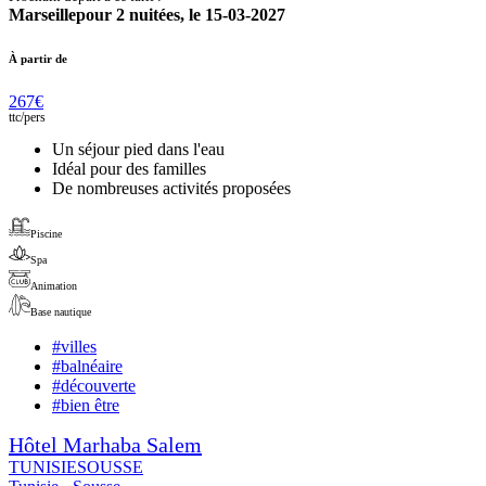
Marseille
pour
2
nuitées,
le
15-03-2027
À partir de
267
€
ttc/
pers
Un séjour pied dans l'eau
Idéal pour des familles
De nombreuses activités proposées
Piscine
Spa
Animation
Base nautique
#
villes
#
balnéaire
#
découverte
#
bien être
Hôtel Marhaba Salem
TUNISIE
SOUSSE