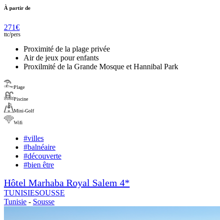
À partir de
271
€
ttc/
pers
Proximité de la plage privée
Air de jeux pour enfants
Proxilmité de la Grande Mosque et Hannibal Park
Plage
Piscine
Mini-Golf
Wifi
#
villes
#
balnéaire
#
découverte
#
bien être
Hôtel Marhaba Royal Salem 4*
TUNISIE
SOUSSE
Tunisie
-
Sousse