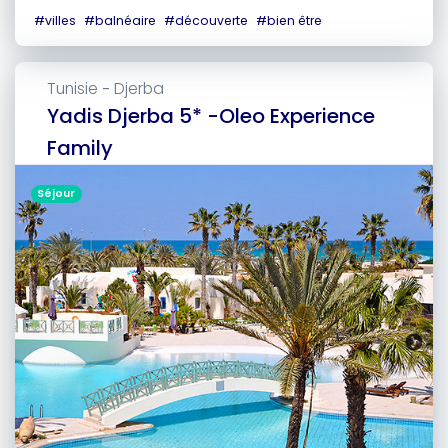
#
villes
#
balnéaire
#
découverte
#
bien être
Tunisie
Djerba
-
Yadis Djerba 5* -Oleo Experience
Family
Séjour