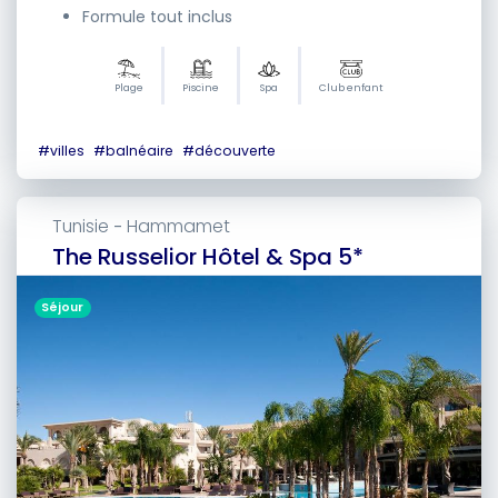
Formule tout inclus
Plage
Piscine
Spa
Club enfant
#
villes
#
balnéaire
#
découverte
Tunisie
Hammamet
-
The Russelior Hôtel & Spa 5*
Séjour