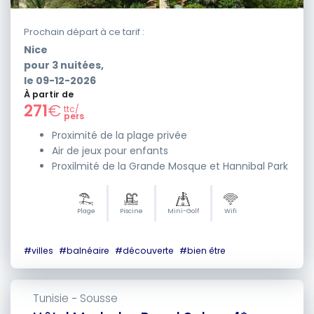
Prochain départ à ce tarif :
Nice
pour
3
nuitées,
le
09-12-2026
À partir de
271
€
ttc/
pers
Proximité de la plage privée
Air de jeux pour enfants
Proxilmité de la Grande Mosque et Hannibal Park
Plage
Piscine
Mini-Golf
Wifi
#
villes
#
balnéaire
#
découverte
#
bien être
Tunisie
Sousse
-