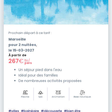
Prochain départ à ce tarif :
Marseille
pour
2
nuitées,
le
15-03-2027
À partir de
267
€
ttc/
pers
Un séjour pied dans l'eau
Idéal pour des familles
De nombreuses activités proposées
Piscine
Spa
Animation
Base nautique
#
villes
#
balnéaire
#
découverte
#
bien être