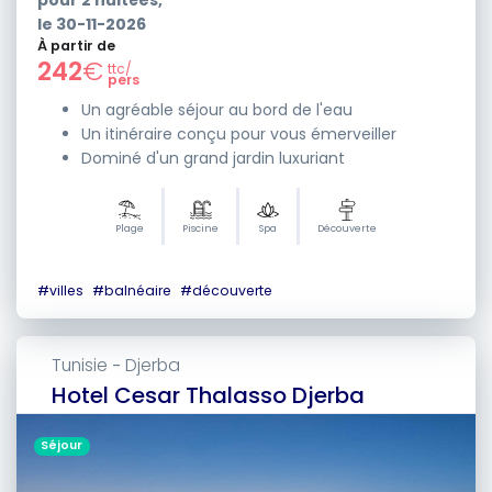
pour
2
nuitées,
le
30-11-2026
À partir de
242
€
ttc/
pers
Un agréable séjour au bord de l'eau
Un itinéraire conçu pour vous émerveiller
Dominé d'un grand jardin luxuriant
Plage
Piscine
Spa
Découverte
#
villes
#
balnéaire
#
découverte
Tunisie
Djerba
-
Hotel Cesar Thalasso Djerba
Séjour