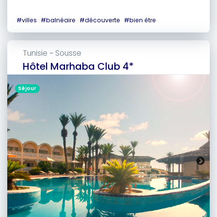
#
villes
#
balnéaire
#
découverte
#
bien être
Tunisie
Sousse
-
Hôtel Marhaba Club 4*
Séjour