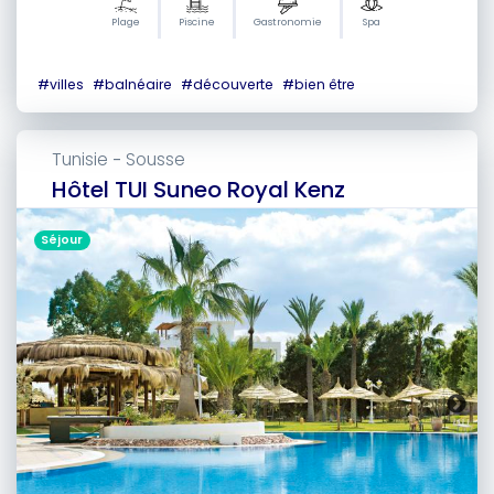
Plage
Piscine
Gastronomie
Spa
#
villes
#
balnéaire
#
découverte
#
bien être
Tunisie
Sousse
-
Hôtel TUI Suneo Royal Kenz
Séjour