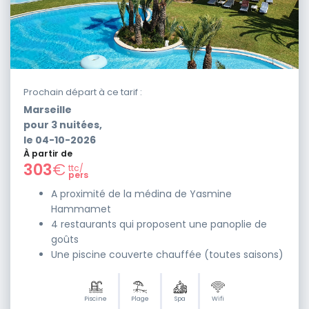
Prochain départ à ce tarif :
Marseille
pour
3
nuitées,
le
04-10-2026
À partir de
303
€
ttc/
pers
A proximité de la médina de Yasmine
Hammamet
4 restaurants qui proposent une panoplie de
goûts
Une piscine couverte chauffée (toutes saisons)
Piscine
Plage
Spa
Wifi