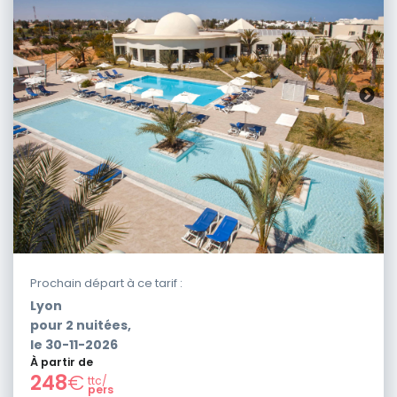
Prochain départ à ce tarif :
Lyon
pour
2
nuitées,
le
30-11-2026
À partir de
248
€
ttc/
pers