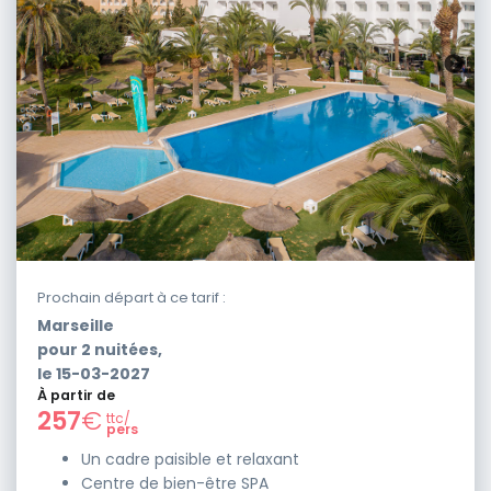
Prochain départ à ce tarif :
Marseille
pour
2
nuitées,
le
15-03-2027
À partir de
257
€
ttc/
pers
Un cadre paisible et relaxant
Centre de bien-être SPA