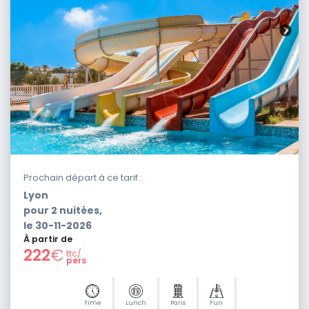
Prochain départ à ce tarif :
Lyon
pour
2
nuitées,
le
30-11-2026
À partir de
222
€
ttc/
pers
Time
Lunch
Paris
Fun