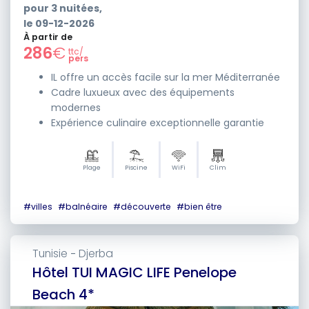
pour
3
nuitées,
le
09-12-2026
À partir de
286
€
ttc/
pers
IL offre un accès facile sur la mer Méditerranée
Cadre luxueux avec des équipements
modernes
Expérience culinaire exceptionnelle garantie
Plage
Piscine
WiFi
Clim
#
villes
#
balnéaire
#
découverte
#
bien être
Tunisie
Djerba
-
Hôtel TUI MAGIC LIFE Penelope
Beach 4*