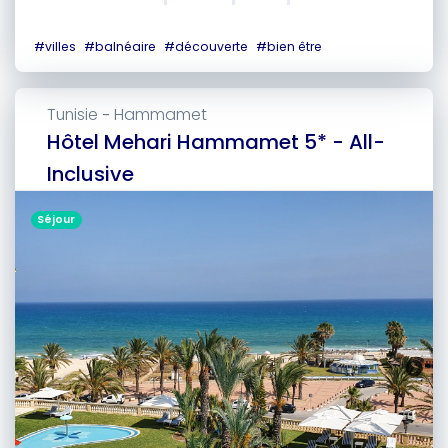
#
villes
#
balnéaire
#
découverte
#
bien être
Tunisie
Hammamet
-
Hôtel Mehari Hammamet 5* - All-
Inclusive
Séjour