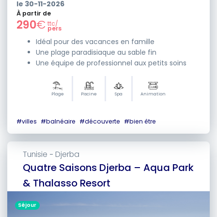
le
30-11-2026
À partir de
290
€
ttc/
pers
Idéal pour des vacances en famille
Une plage paradisiaque au sable fin
Une équipe de professionnel aux petits soins
Plage
Piscine
Spa
Animation
#
villes
#
balnéaire
#
découverte
#
bien être
Tunisie
Djerba
-
Quatre Saisons Djerba – Aqua Park
& Thalasso Resort
Séjour