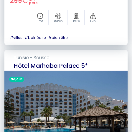
299
€
pers
Time
Lunch
Paris
Fun
#
villes
#
balnéaire
#
bien être
Tunisie
Sousse
-
Hôtel Marhaba Palace 5*
Séjour