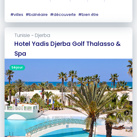
#
villes
#
balnéaire
#
découverte
#
bien être
Tunisie
Djerba
-
Hotel Yadis Djerba Golf Thalasso &
Spa
Séjour