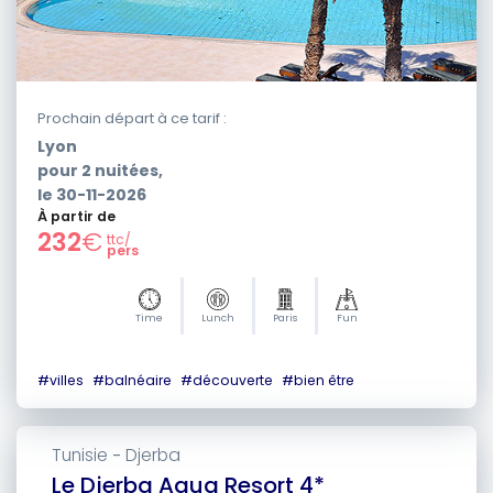
Prochain départ à ce tarif :
Lyon
pour
2
nuitées,
le
30-11-2026
À partir de
232
€
ttc/
pers
Time
Lunch
Paris
Fun
#
villes
#
balnéaire
#
découverte
#
bien être
Tunisie
Djerba
-
Le Djerba Aqua Resort 4*