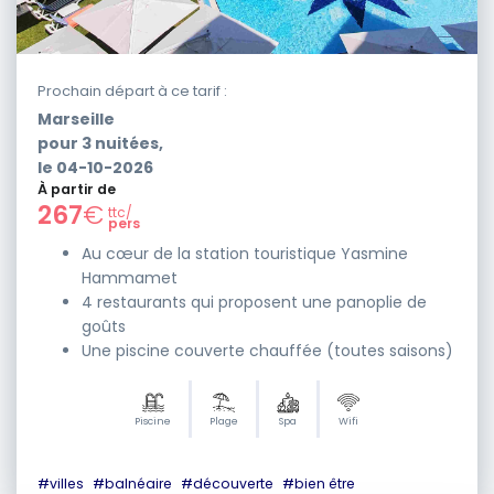
Prochain départ à ce tarif :
Marseille
pour
3
nuitées,
le
04-10-2026
À partir de
267
€
ttc/
pers
Au cœur de la station touristique Yasmine
Hammamet
4 restaurants qui proposent une panoplie de
goûts
Une piscine couverte chauffée (toutes saisons)
Piscine
Plage
Spa
Wifi
#
villes
#
balnéaire
#
découverte
#
bien être