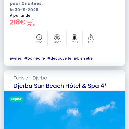
pour
2
nuitées,
le
30-11-2026
À partir de
218
€
ttc/
pers
Time
Lunch
Paris
Fun
#
villes
#
balnéaire
#
découverte
#
bien être
Tunisie
Djerba
-
Djerba Sun Beach Hôtel & Spa 4*
Séjour