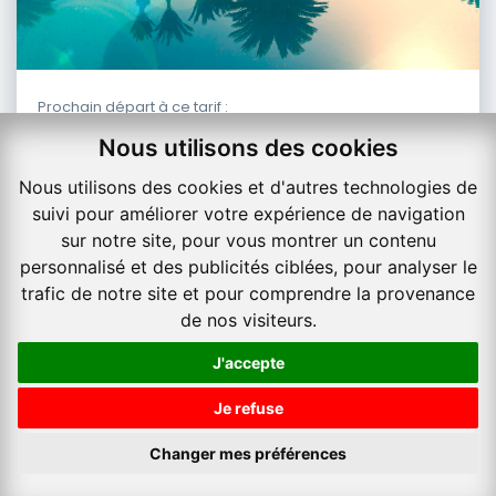
Prochain départ à ce tarif :
Marseille
Nous utilisons des cookies
pour
3
nuitées,
le
04-10-2026
Nous utilisons des cookies et d'autres technologies de
À partir de
suivi pour améliorer votre expérience de navigation
321
€
ttc/
sur notre site, pour vous montrer un contenu
pers
personnalisé et des publicités ciblées, pour analyser le
trafic de notre site et pour comprendre la provenance
Time
Lunch
Paris
Fun
de nos visiteurs.
J'accepte
#
villes
#
balnéaire
#
découverte
#
bien être
Je refuse
Tunisie
Sousse
-
Changer mes préférences
Movenpick Resort & Marine Spa