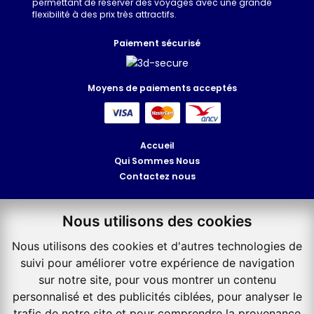
permettant de réserver des voyages avec une grande
flexibilité à des prix très attractifs.
Paiement sécurisé
Moyens de paiements acceptés
Accueil
Qui Sommes Nous
Contactez nous
Nos Séjours
Nous utilisons des cookies
Nos Circuits
Nos Hôtels
Nous utilisons des cookies et d'autres technologies de
suivi pour améliorer votre expérience de navigation
Consulter ma réservation
sur notre site, pour vous montrer un contenu
Conditions générales de vente
personnalisé et des publicités ciblées, pour analyser le
Mentions légales
trafic de notre site et pour comprendre la provenance