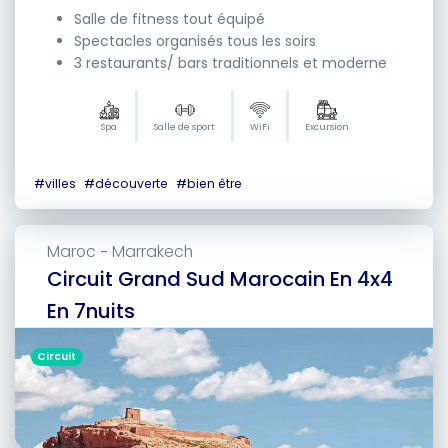
Salle de fitness tout équipé
Spectacles organisés tous les soirs
3 restaurants/ bars traditionnels et moderne
Spa
Salle de sport
WiFi
Excursion
#
villes
#
découverte
#
bien être
Maroc
Marrakech
-
Circuit Grand Sud Marocain En 4x4
En 7nuits
Circuit