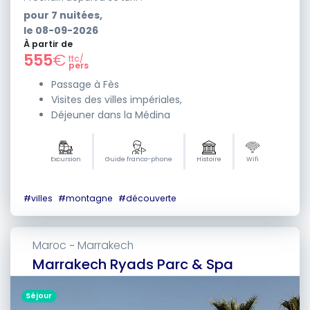
pour
7
nuitées,
le
08-09-2026
À partir de
555
€
ttc/
pers
Passage à Fès
Visites des villes impériales,
Déjeuner dans la Médina
Excursion
Guide franco-phone
Histoire
Wifi
#
villes
#
montagne
#
découverte
Maroc
Marrakech
-
Marrakech Ryads Parc & Spa
Séjour