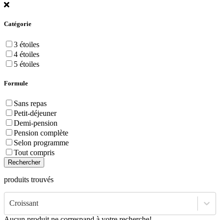
Catégorie
3 étoiles
4 étoiles
5 étoiles
Formule
Sans repas
Petit-déjeuner
Demi-pension
Pension complète
Selon programme
Tout compris
Rechercher
produits trouvés
Croissant
Aucun produit ne correspand à votre recherche!