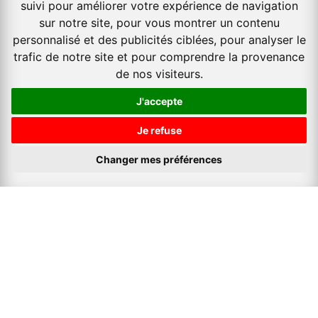
suivi pour améliorer votre expérience de navigation
sur notre site, pour vous montrer un contenu
KEPLER travel est un tour-opérateur spécialiste des circuits, des
personnalisé et des publicités ciblées, pour analyser le
séjours balnéaires, des combinés sur plusieurs destinations à travers
trafic de notre site et pour comprendre la provenance
le monde. Nous donnons accès à tous nos partenaires et clients des
packages inédits, disponibles immédiatement et permettant de
de nos visiteurs.
réserver des voyages avec une grande flexibilité à des prix très
attractifs.
J'accepte
Paiement sécurisé
Je refuse
Changer mes préférences
Moyens de paiements acceptés
Accueil
Qui Sommes Nous
Contactez nous
Nos Séjours
Nos Circuits
Nos Hôtels
Consulter ma réservation
Conditions générales de vente
Mentions légales