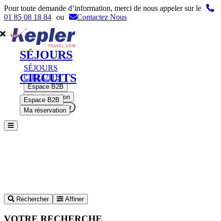
Pour toute demande d’information, merci de nous appeler sur le
01 85 08 18 84
ou
Contactez Nous
SÉJOURS
SÉJOURS
CIRCUITS
CIRCUITS
Espace B2B
Ma réservation
Espace B2B
Se connecter
Ma réservation
Rechercher
Affiner
VOTRE RECHERCHE