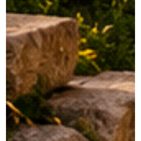
Lundi
Lundi
1434.46
€
07
14
Samedi
Samedi
1434.46
€
12
19
Dimanche
Dimanche
1434.46
€
13
20
Lundi
Lundi
1434.46
€
14
21
Samedi
Samedi
1434.34
€
19
26