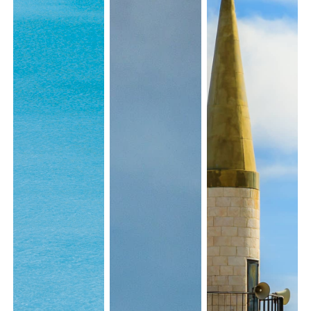
Samedi
Samedi
1623.47
€
24
31
Dimanche
Dimanche
1404.31
€
25
01
Lundi
Lundi
1373.06
€
26
02
Samedi
Samedi
1507.22
€
31
07
NOVEMBRE 2026
Prix ttc/pers*