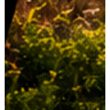
Dimanche
Dimanche
1369.46
€
30
06
Lundi
Lundi
1369.46
€
31
07
SEPTEMBRE 2026
Prix ttc/pers*
Samedi
Samedi
1446.96
€
05
12
Dimanche
Dimanche
1474.46
€
06
13