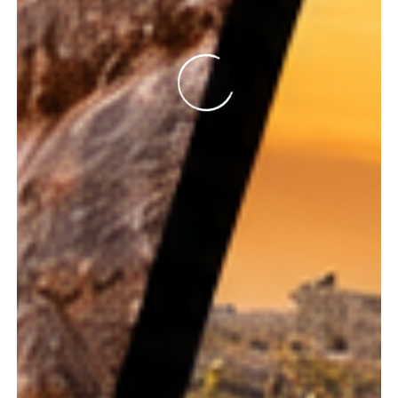
DATE DE
DÉPART
×
AOÛT 2026
Prix ttc/pers*
Lundi
Lundi
1747.26
€
10
17
Samedi
Samedi
1832.26
€
15
22
Dimanche
Dimanche
1820.21
€
16
23