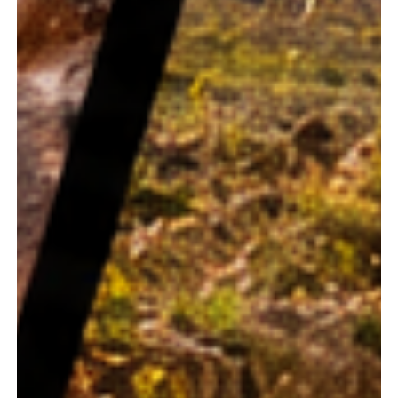
Lundi
Lundi
1693.19
€
17
24
Samedi
Samedi
1499.19
€
22
29
Dimanche
Dimanche
1540.71
€
23
30
Lundi
Lundi
1578.21
€
24
31
Samedi
Samedi
1334.19
€
29
05