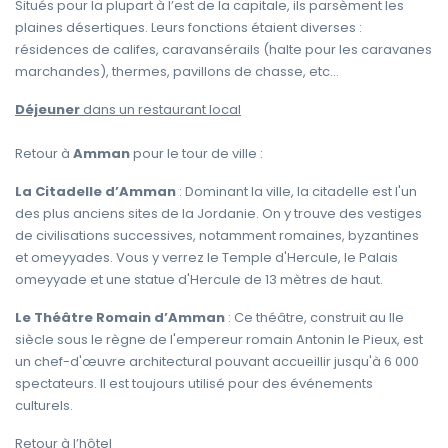
Situés pour la plupart à l’est de la capitale, ils parsèment les
plaines désertiques. Leurs fonctions étaient diverses :
résidences de califes, caravansérails (halte pour les caravanes
marchandes), thermes, pavillons de chasse, etc…
Déjeuner
dans un restaurant local
Retour à
Amman
pour le tour de ville :
La Citadelle d’Amman
: Dominant la ville, la citadelle est l'un
des plus anciens sites de la Jordanie. On y trouve des vestiges
de civilisations successives, notamment romaines, byzantines
et omeyyades. Vous y verrez le Temple d'Hercule, le Palais
omeyyade et une statue d'Hercule de 13 mètres de haut.
Le Théâtre Romain d’Amman
: Ce théâtre, construit au IIe
siècle sous le règne de l'empereur romain Antonin le Pieux, est
un chef-d'œuvre architectural pouvant accueillir jusqu'à 6 000
spectateurs. Il est toujours utilisé pour des événements
culturels.
Retour à l’hôtel