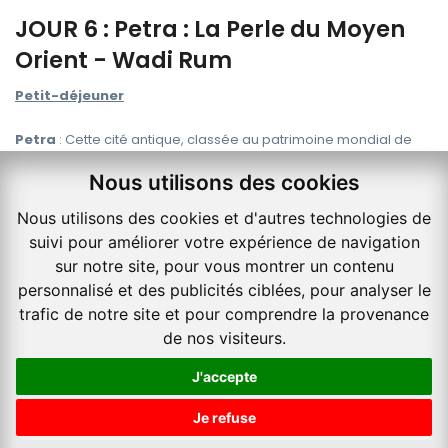
JOUR 6 : Petra : La Perle du Moyen
Orient - Wadi Rum
Petit-déjeuner
Petra
: Cette cité antique, classée au patrimoine mondial de
l'UNESCO, est
l'une des sept nouvelles merveilles du
Nous utilisons des cookies
monde
. Petra fut la capitale des Nabatéens et est célèbre pour
ses monuments taillés directement dans les falaises de grès
Nous utilisons des cookies et d'autres technologies de
rose.
suivi pour améliorer votre expérience de navigation
Départ pour une journée de visite entièrement consacrée à
sur notre site, pour vous montrer un contenu
Petra
, découvrir ses nombreuses richesses. Voici les plus
personnalisé et des publicités ciblées, pour analyser le
notables d’entre elles :
trafic de notre site et pour comprendre la provenance
Prochain départ à ce
Le Siq
: La visite de Petra commence par une marche au cœur
de nos visiteurs.
tarif :
de ce canyon sur environ 1 km. Le chemin est large de
Bruxelles
seulement quelques mètres, et au petit matin l’ambiance est
J'accepte
pour
7
nuitées,
vraiment envoûtante. Au bout de ce canyon, on peut distinguer
voir les disponibilités
le
29-11-2026
Je refuse
entre les parois le monument le plus connu du site : le Trésor !
À partir de
TTC/