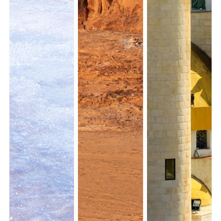
Samedi
Samedi
1310.56
€
14
21
Dimanche
Dimanche
1306.25
€
15
22
Lundi
Lundi
1248.06
€
16
23
Samedi
Samedi
1279.31
€
21
28
Dimanche
Dimanche
1248.06
€
22
29