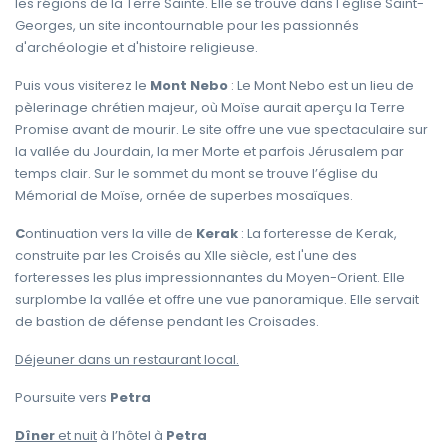
les régions de la Terre Sainte. Elle se trouve dans l'église Saint-
Georges, un site incontournable pour les passionnés
d'archéologie et d'histoire religieuse.
Puis vous visiterez le
Mont Nebo
: Le Mont Nebo est un lieu de
pèlerinage chrétien majeur, où Moïse aurait aperçu la Terre
Promise avant de mourir. Le site offre une vue spectaculaire sur
la vallée du Jourdain, la mer Morte et parfois Jérusalem par
temps clair. Sur le sommet du mont se trouve l’église du
Mémorial de Moïse, ornée de superbes mosaïques.
C
ontinuation vers la ville de
Kerak
: La forteresse de Kerak,
construite par les Croisés au XIIe siècle, est l'une des
forteresses les plus impressionnantes du Moyen-Orient. Elle
surplombe la vallée et offre une vue panoramique. Elle servait
de bastion de défense pendant les Croisades.
Déjeuner dans un restaurant local.
Poursuite vers
Petra
Dîner
et nuit
à l’hôtel à
Petra