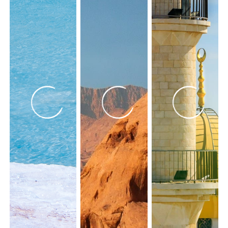
Dimanche
Dimanche
1448.47
€
01
08
Lundi
Lundi
1341.81
€
02
09
Samedi
Samedi
1341.81
€
07
14
Dimanche
Dimanche
1306.25
€
08
15
Lundi
Lundi
1248.06
€
09
16